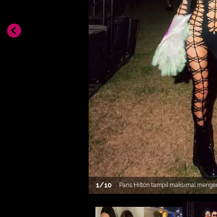
1
/
10
Paris Hilton tampil maksimal menge
warna hitam selaras dengan sepatu
hitamnya. Ia memadukannya dengan j
[@parishilton]