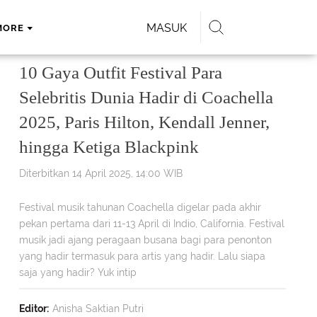
MASUK
MORE
10 Gaya Outfit Festival Para
Selebritis Dunia Hadir di Coachella
2025, Paris Hilton, Kendall Jenner,
hingga Ketiga Blackpink
Diterbitkan 14 April 2025, 14:00 WIB
Festival musik tahunan Coachella digelar pada akhir
pekan pertama dari 11-13 April di Indio, California. Festival
musik jadi ajang peragaan busana bagi para penonton
yang hadir termasuk para artis yang hadir. Lalu siapa
saja yang hadir? Yuk intip
Editor:
Anisha Saktian Putri