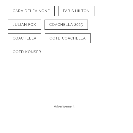
CARA DELEVINGNE
PARIS HILTON
JULIAN FOX
COACHELLA 2025
COACHELLA
OOTD COACHELLA
OOTD KONSER
1
/
10
Cara Delevingne juga hadir, super m
Advertisement
atasan tank top knit coklat. Rambut
terurai. [@caradelevingne]