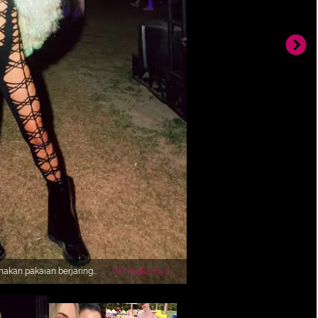
nakan pakaian berjaring
Selengkapnya
 boots dan kacamata
aket fur putih.