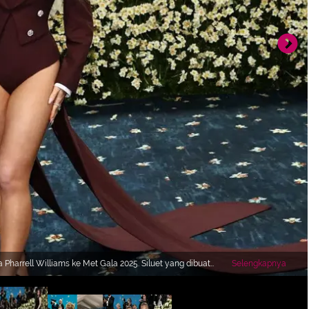
 Pharrell Williams ke Met Gala 2025. Siluet yang dibuat
Selengkapnya
acquard bergaris-garis merah dengan kancing kristal, dan
putih yang dikanji tinggi. Ia tampil dengan inner jumpsuit