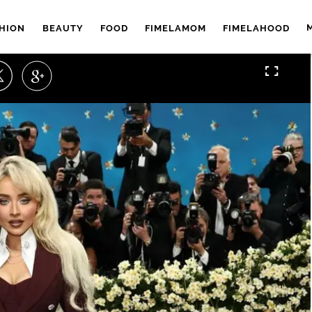
HION
BEAUTY
FOOD
FIMELAMOM
FIMELAHOOD