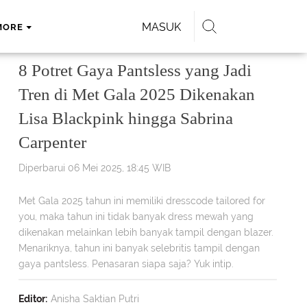
MASUK
MORE
8 Potret Gaya Pantsless yang Jadi
Tren di Met Gala 2025 Dikenakan
Lisa Blackpink hingga Sabrina
Carpenter
Diperbarui 06 Mei 2025, 18:45 WIB
Met Gala 2025 tahun ini memiliki dresscode tailored for
you, maka tahun ini tidak banyak dress mewah yang
dikenakan melainkan lebih banyak tampil dengan blazer.
Menariknya, tahun ini banyak selebritis tampil dengan
gaya pantsless. Penasaran siapa saja? Yuk intip.
Editor:
Anisha Saktian Putri