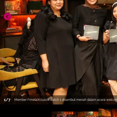
1
/
7
Member FimelaXclusive Batch 1 disambut meriah dalam acara welcomi
Suite Jakarta. Copyright Fimela/Adrian Putra