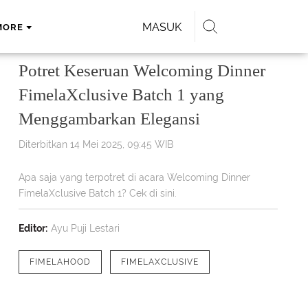
MASUK
MORE
Potret Keseruan Welcoming Dinner
FimelaXclusive Batch 1 yang
Menggambarkan Elegansi
Diterbitkan 14 Mei 2025, 09:45 WIB
Apa saja yang terpotret di acara Welcoming Dinner
FimelaXclusive Batch 1? Cek di sini.
Editor:
Ayu Puji Lestari
FIMELAHOOD
FIMELAXCLUSIVE