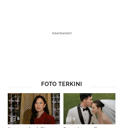
Advertisement
FOTO TERKINI
1
/
7
Dengan dresscode warna hitam member FimelaXclusive Batch 1 tampil 
6
5