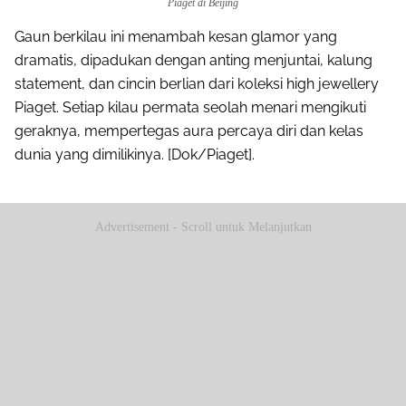
Piaget di Beijing
Gaun berkilau ini menambah kesan glamor yang
dramatis, dipadukan dengan anting menjuntai, kalung
statement, dan cincin berlian dari koleksi high jewellery
Piaget. Setiap kilau permata seolah menari mengikuti
geraknya, mempertegas aura percaya diri dan kelas
dunia yang dimilikinya. [Dok/Piaget].
Advertisement - Scroll untuk Melanjutkan
Share to others
Pinterest
Mail