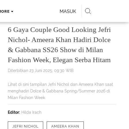
MASUK
MORE
6 Gaya Couple Good Looking Jefri
Nichol- Ameera Khan Hadiri Dolce
& Gabbana SS26 Show di Milan
Fashion Week, Elegan Serba Hitam
Diterbitkan 23 Juni 2025, 09:30 WIB
Lihat di sini tampilan Jefri Nichol dan Ameera Khan saat
menghadiri Dolce & Gabbana Spring/Summer 2026 di
Milan Fashion Week.
Editor:
Hilda Irach
JEFRI NICHOL
AMEERA KHAN