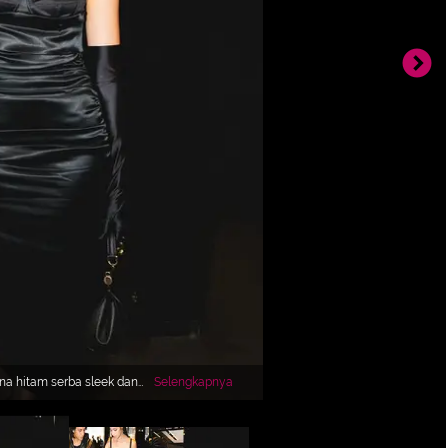
na hitam serba sleek dan
Selengkapnya
ry mereka tak hanya kuat
nt row dunia fashion