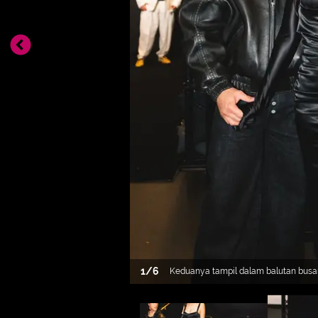
1
/
6
Keduanya tampil dalam balutan busa
elegan, membuktikan bahwa chemist
di balik layar, tapi juga di barisan fro
internasional. [@jefrinichol].