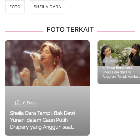
FOTO
SHEILA DARA
FOTO TERKAIT
5 Foto
13 Tahun Bersahabat,
Sheila Dara dan Fita
Anggriani Tampil Kembar
di Event Perdana Berdua
6 Foto
Sheila Dara Tampil Bak Dewi
Yunani dalam Gaun Putih
Drapery yang Anggun saat
Bernyanyi di Atas Panggung