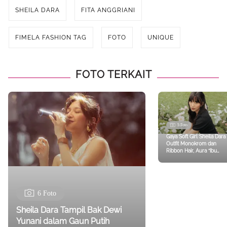
SHEILA DARA
FITA ANGGRIANI
FIMELA FASHION TAG
FOTO
UNIQUE
FOTO TERKAIT
5 Foto
Gaya Soft Girl Sheila Dara
Outfit Monokrom dan
Ribbon Hair, Aura “Ibu
Negara” Makin Imut
6 Foto
Sheila Dara Tampil Bak Dewi
Yunani dalam Gaun Putih