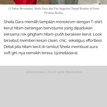
13 Tahun Bersahabat, Sheila Dara dan Fita Anggriani Tampil Kembar di Event
Perdana Berdua
Sheila Dara memilih tampilan monokrom dengan T-shirt
kerut hitam berlengan bervolume yang dipadukan
bersama rok gingham hitam-putih beraksen kerut. Look
tersebut memberi kesan clean, chic, sekaligus effortless.
Detail pita hitam kecil di rambut Sheila membuat aura
soft girl-nya semakin terasa. [@sheiladara].
Advertisement - Scroll untuk Melanjutkan