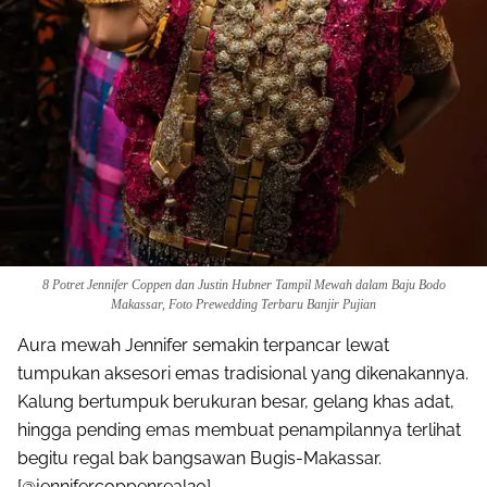
8 Potret Jennifer Coppen dan Justin Hubner Tampil Mewah dalam Baju Bodo
Makassar, Foto Prewedding Terbaru Banjir Pujian
Aura mewah Jennifer semakin terpancar lewat
tumpukan aksesori emas tradisional yang dikenakannya.
Kalung bertumpuk berukuran besar, gelang khas adat,
hingga pending emas membuat penampilannya terlihat
begitu regal bak bangsawan Bugis-Makassar.
[@jennifercoppenreal20].