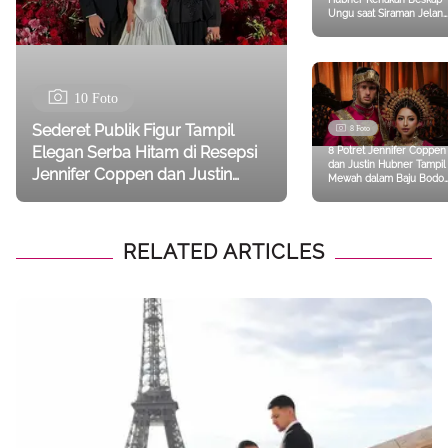
Ungu saat Siraman Jelan
Pernikahannya Bersama
Jennifer Coppen
10 Foto
Sederet Publik Figur Tampil
8 Foto
Elegan Serba Hitam di Resepsi
8 Potret Jennifer Coppen
dan Justin Hubner Tampil
Jennifer Coppen dan Justin
Mewah dalam Baju Bodo
Hubner, Aaliyah Massaid-Aurel
Makassar, Foto
Prewedding Terbaru
Hermansyah
Banjir Pujian
RELATED ARTICLES