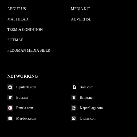
ABOUT US
MEDIA KIT
MASTHEAD
ADVERTISE
TERM & CONDITION
SITEMAP
PEDOMAN MEDIA SIBER
NETWORKING
Liputan6.com
Bola.com
Bola.net
Brilio.net
Fimela.com
KapanLagi.com
Merdeka.com
Otosia.com