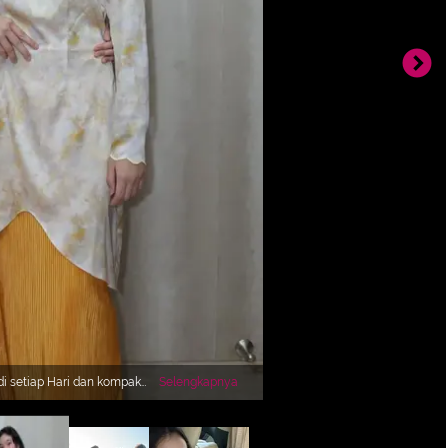
 di setiap Hari dan kompak
Selengkapnya
enada dengan Bilqis
corak warna kuning
g pleatednya.