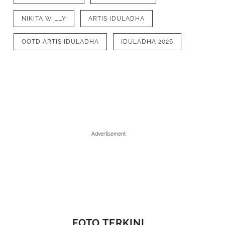
NIKITA WILLY
ARTIS IDULADHA
OOTD ARTIS IDULADHA
IDULADHA 2026
Advertisement
1
/
11
Ratna Galih tampil kompak dengan 
hitam. Ratna Galih mengenakan khima
dengan bucket hat putih. [@ratnagali
FOTO TERKINI