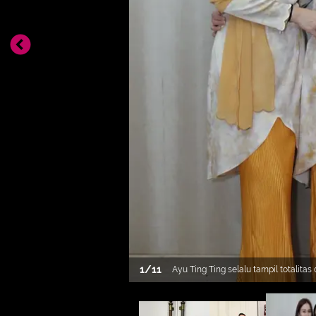
1
/
11
Ayu Ting Ting selalu tampil totalitas
dengan keluarga. Kali ini ia tampi s
mengenakan atasan baju kurung ber
dipadukan selendang dan rok panjan
[@ayutingting92]