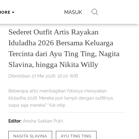
MASUK
MORE
Sederet Outfit Artis Rayakan
Iduladha 2026 Bersama Keluarga
Tercinta dari Ayu Ting Ting, Nagita
Slavina, hingga Nikita Willy
Diterbitkan 27 Mei 2026, 16:00 WIB
Beberapa artis membagikan fotonya merayakan
Iduladha 2026. Mereka pun tampil dengan outfitnya,
siapa saja mereka? Yuk intip
Editor:
Anisha Saktian Putri
NAGITA SLAVINA
AYU TING TING