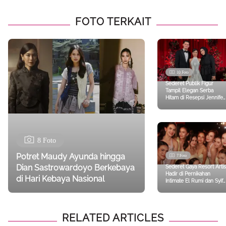
FOTO TERKAIT
10 Foto
Sederet Publik Figur
Tampil Elegan Serba
Hitam di Resepsi Jennifer
Coppen dan Justin
Hubner, Aaliyah Massaid-
Aurel Hermansyah
8 Foto
Potret Maudy Ayunda hingga
7 Foto
Dian Sastrowardoyo Berkebaya
Sederet Gaya Resort Artis
Hadir di Pernikahan
di Hari Kebaya Nasional
Intimate El Rumi dan Syifa
Hadju di Bali dari Jennifer
Choppen hingga Beby
Tsabina
RELATED ARTICLES