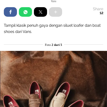
Vans
Share
12
Tampil klasik penuh gaya dengan siluet loafer dan boat
shoes dari Vans.
Foto
2 dari 5