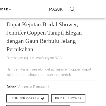
MASUK
MORE
Dapat Kejutan Bridal Shower,
Jennifer Coppen Tampil Elegan
dengan Gaun Berbulu Jelang
Pernikahan
Diterbitkan 04 Juni 2026, 09:00 WIB
Hari pernikahan semakin dekat, Jennifer Coppen dapat
kejutan bridal shower dari sahabat terdekat
Editor:
Vinsensia Dianawanti
JENNIFER COPPEN
BRIDAL SHOWER