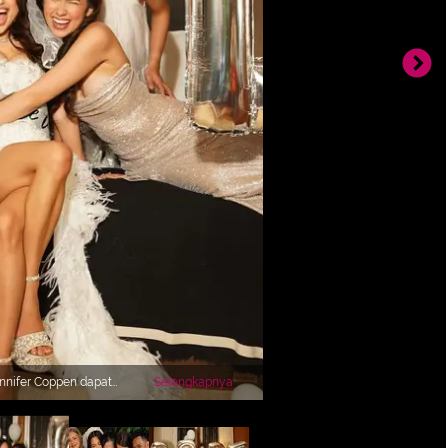
ennifer Coppen dapat
Selengkapnya
rdekat