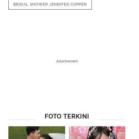
BRIDAL SHOWER JENNIFER COPPEN
Advertisement
1
/
6
Jennifer Coppen mendapat pelukan han
FOTO TERKINI
pernikahan [@jennifercoppenreal20]