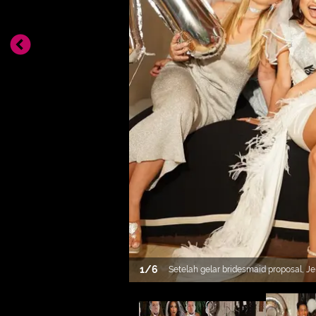
1
/
6
Setelah gelar bridesmaid proposal, J
kejutan bridal shower dari sahabat te
[@jennifercoppenreal20]