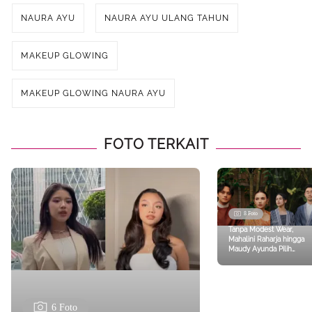
NAURA AYU
NAURA AYU ULANG TAHUN
MAKEUP GLOWING
MAKEUP GLOWING NAURA AYU
FOTO TERKAIT
8 Foto
Tanpa Modest Wear,
Mahalini Raharja hingga
Maudy Ayunda Pilih
Kebaya dan Kimono
Sebagai Busana Lebaran
2026
6 Foto