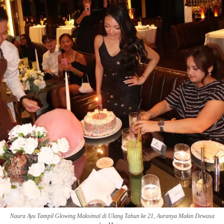
Naura Ayu Tampil Glowing Maksimal di Ulang Tahun ke 21, Auranya Makin Dewasa