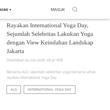
MASUK
MORE
Rayakan International Yoga Day,
Sejumlah Selebritas Lakukan Yoga
dengan View Keindahan Landskap
Jakarta
Diterbitkan 24 Juni 2026, 08:30 WIB
Bersama ALO, sejumlah selebritas yoga bersama untuk
rayakan International Yoga Day.
ALO
INTERNATIONAL YOGA DAY