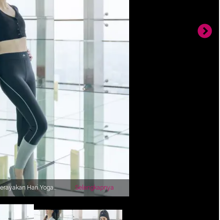
merayakan Hari Yoga
Selengkapnya
 dalam balutan yoga attire
g dan strappy grip socks