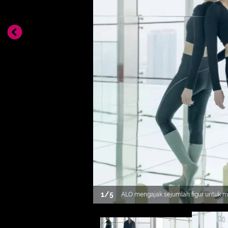
1
/
5
ALO mengajak sejumlah figur untuk 
International. Renata Kusmanto hadir
bergaya balerina. cropped top, leggin
bernuansa kontras. [Foto. ALO.Dok]