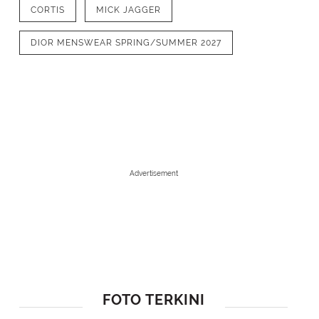
CORTIS
MICK JAGGER
DIOR MENSWEAR SPRING/SUMMER 2027
Advertisement
1
/
9
Jimin BTS tampil mencolok dengan silu
jeans dan suede boots [Dior]
FOTO TERKINI