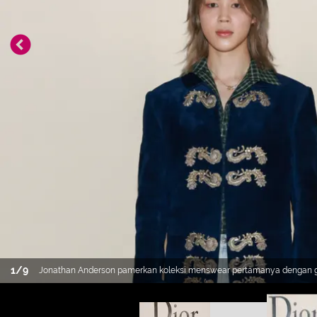
1
/
9
Jonathan Anderson pamerkan koleksi menswear pertamanya dengan gay
Fashion Week disaksikan oleh para Dior Boy yang mencuri perhatian [D