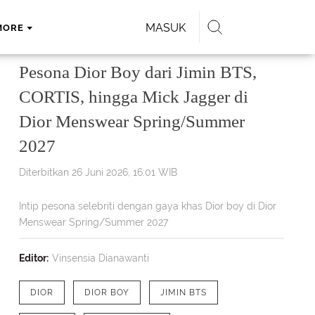
MASUK
MORE
Pesona Dior Boy dari Jimin BTS,
CORTIS, hingga Mick Jagger di
Dior Menswear Spring/Summer
2027
Diterbitkan 26 Juni 2026, 16:01 WIB
Intip pesona selebriti dengan gaya khas Dior boy di Dior
Menswear Spring/Summer 2027
Editor:
Vinsensia Dianawanti
DIOR
DIOR BOY
JIMIN BTS