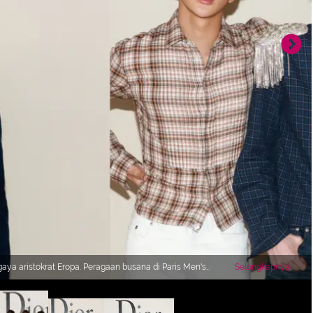
a aristokrat Eropa. Peragaan busana di Paris Men's
Selengkapnya
ior]