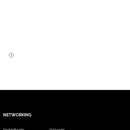
NETWORKING
liputan6.com
bola.com