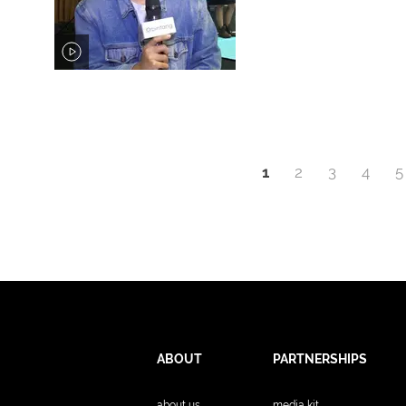
1
2
3
4
5
ABOUT
PARTNERSHIPS
about us
media kit