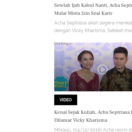
Setelah Ijab Kabul Nanti, Acha Sept
Mulai Minta Izin Soal Karir
Acha Septriasa akan segera menika
dengan Vicky Kharisma. Setelah me
apakah Acha akan minta izin soal ka
sang suami?
VIDEO
Kenal Sejak Kuliah, Acha Septriasa
Dilamar Vicky Kharisma
Minggu, (04/12/2016) Acha resmi d