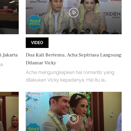
VIDEO
 Jakarta
Dua Kali Bertemu, Acha Septriasa Langsung
Dilamar Vicky
ha
Acha mengungkapkan hal romantis yang
dilakukan Vicky kepadanya. Hal itu ia
katakan saat konfrensi pers di Hotel Le
Meridien Jakarta Pusat (1