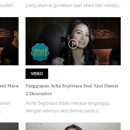
 sudah
yang akan ia gunakan saat akad dan resepsi
pernikahan.
VIDEO
lani Masa
Tanggapan Acha Septriasa Soal Aksi Damai
2 Desember
 akan
Acha Septriasa tidak merasa terganggu
dengan adanya aksi damai pada 2
mengaku
Desember 2016.