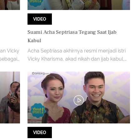
VIDEO
Suami Acha Septriasa Tegang Saat Ijab
Kabul
an Vicky
Acha Septriasa akhirnya resmi menjadi istri
sebagai
Vicky Kharisma, akad nikah dan ijab kabul,
rensi
digelar di Hotel Le Meridien Jakarta Pusat
(11/12). B
VIDEO