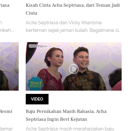
riasa
Kisah Cinta Acha Septriasa, dari Teman Jadi
Cinta
h
Acha Septriasa dan Vicky Kharisma
nikah,
berteman sejak jaman kuliah. Bagaimana sih
rir pada
cerita mereka bisa saling jatuh cinta?
VIDEO
 Resmi
Baju Pernikahan Masih Rahasia, Acha
Septriasa Ingin Beri Kejutan
ilamar
Acha Septriasa masih merahasiakan baju