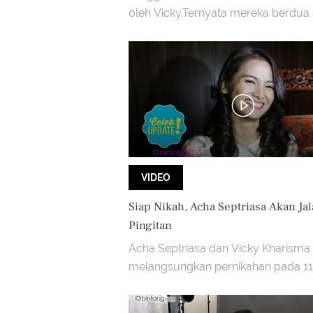
oleh Vicky.Ternyata mereka berdua
saling kenal dari jaman kuliah.
VIDEO
Siap Nikah, Acha Septriasa Akan Ja
Pingitan
Acha Septriasa dan Vicky Kharisma
melangsungkan pernikahan pada 11
Desember mendatang. Acha pun 
akan menjalani masa pingitan.