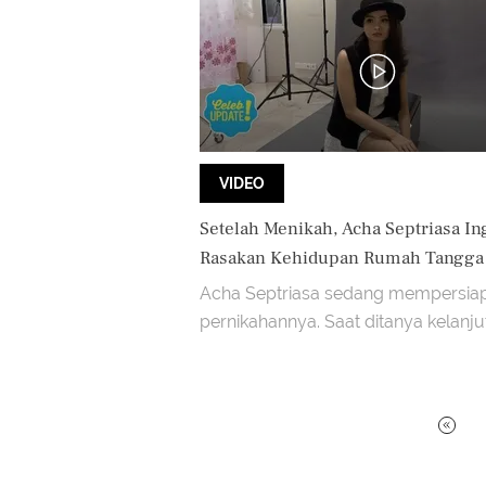
VIDEO
Setelah Menikah, Acha Septriasa In
Rasakan Kehidupan Rumah Tangga
Acha Septriasa sedang mempersia
pernikahannya. Saat ditanya kelanjut
setelah menikah, ini jawaban dari Ac