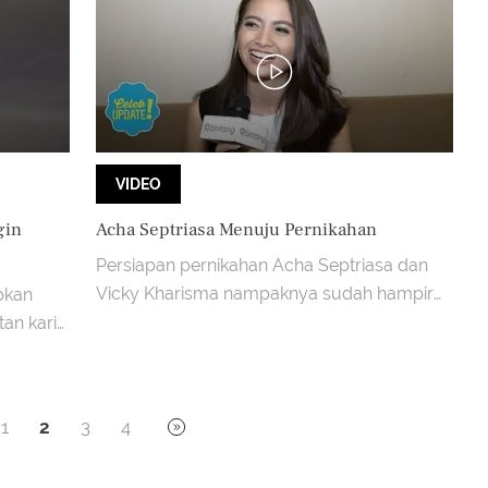
VIDEO
gin
Acha Septriasa Menuju Pernikahan
Persiapan pernikahan Acha Septriasa dan
Vicky Kharisma nampaknya sudah hampir
pkan
rampung. Acha dan suami pun tidak terlalu
an karir
pusing dengan pember
ha.
1
2
3
4