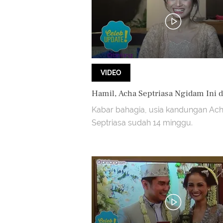
VIDEO
Hamil, Acha Septriasa Ngidam Ini di
Kabar bahagia, usia kandungan Ac
Septriasa sudah 14 minggu.