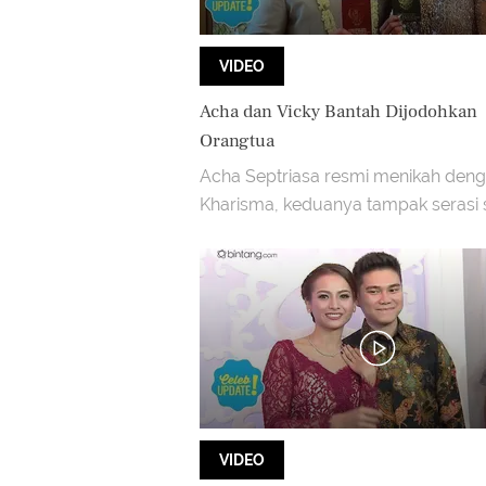
VIDEO
Acha dan Vicky Bantah Dijodohkan
Orangtua
Acha Septriasa resmi menikah deng
Kharisma, keduanya tampak serasi 
suami dan istri saat menggelar konf
pers di Hotel Le
VIDEO