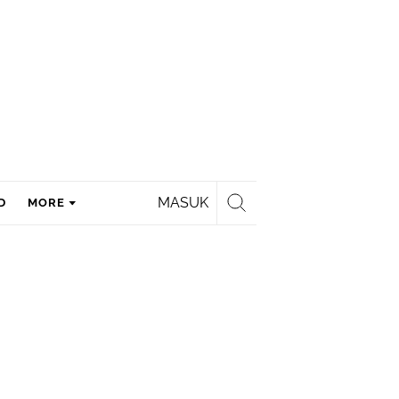
MASUK
D
MORE