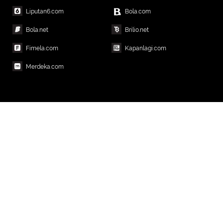
Liputan6.com
Bola.com
Bola.net
Brilio.net
Fimela.com
Kapanlagi.com
Merdeka.com