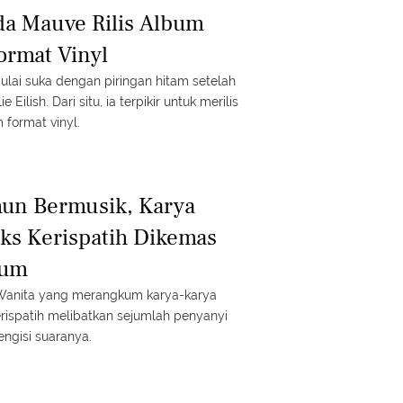
a Mauve Rilis Album
ormat Vinyl
ai suka dengan piringan hitam setelah
ilish. Dari situ, ia terpikir untuk merilis
format vinyl.
hun Bermusik, Karya
Eks Kerispatih Dikemas
bum
 Wanita yang merangkum karya-karya
erispatih melibatkan sejumlah penyanyi
engisi suaranya.