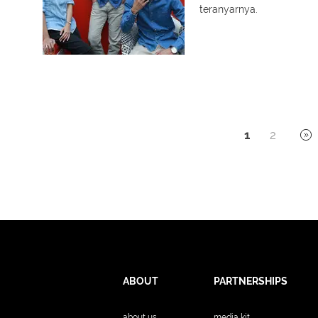
teranyarnya.
1
2
ABOUT
PARTNERSHIPS
about us
media kit