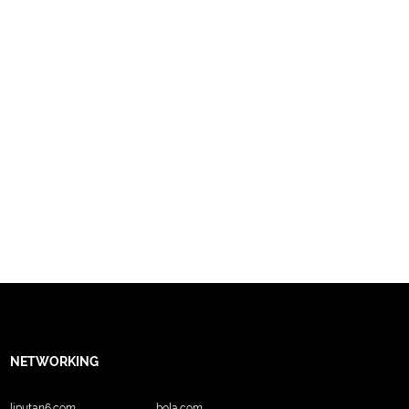
NETWORKING
liputan6.com
bola.com