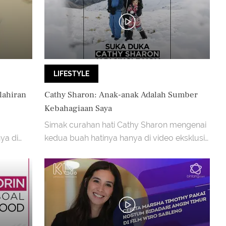
LIFESTYLE
lahiran
Cathy Sharon: Anak-anak Adalah Sumber
Kebahagiaan Saya
Simak curahan hati Cathy Sharon mengenai
ya di
kedua buah hatinya hanya di video eksklusif
berikut ini.