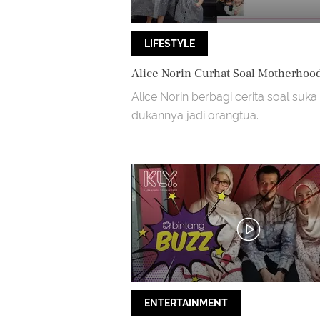
LIFESTYLE
Alice Norin Curhat Soal Motherhoo
Alice Norin berbagi cerita soal suka
dukannya jadi orangtua.
ENTERTAINMENT