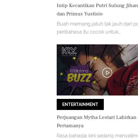
Intip Kecantikan Putri Sulung Jihan
dan Primus Yustisio
Buah memang jatuh tak jauh dari p
peribahasa itu cocok untuk
menggambarkan kecantikan anak S
Primus dan Jihan.
ENTERTAINMENT
Perjuangan Mytha Lestari Lahirkan
Pertamanya
Rasa bahagia kini sedang menyelim