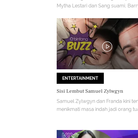
Mytha Lestari dan Sang suami, Barr
ENTERTAINMENT
Sisi Lembut Samuel Zylwgyn
Samuel Zylwgyn dan Franda kini te
menikmati masa indah jadi orang tu