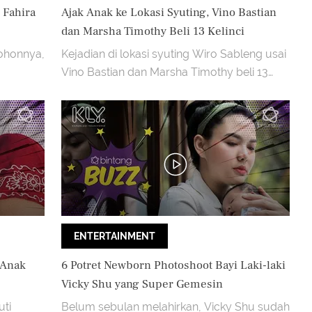
 Fahira
Ajak Anak ke Lokasi Syuting, Vino Bastian
dan Marsha Timothy Beli 13 Kelinci
ohonnya,
Kejadian di lokasi syuting Wiro Sableng usai
Vino Bastian dan Marsha Timothy beli 13
ulung
kelinci untuk anaknya.
ENTERTAINMENT
 Anak
6 Potret Newborn Photoshoot Bayi Laki-laki
Vicky Shu yang Super Gemesin
uti
Belum sebulan melahirkan, Vicky Shu sudah