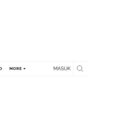
MASUK
D
MORE