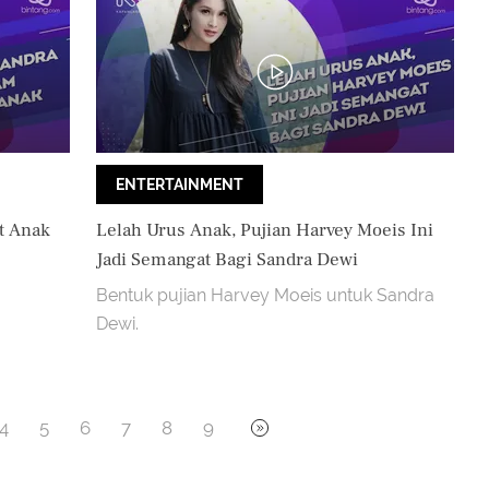
ENTERTAINMENT
t Anak
Lelah Urus Anak, Pujian Harvey Moeis Ini
Jadi Semangat Bagi Sandra Dewi
Bentuk pujian Harvey Moeis untuk Sandra
Dewi.
4
5
6
7
8
9