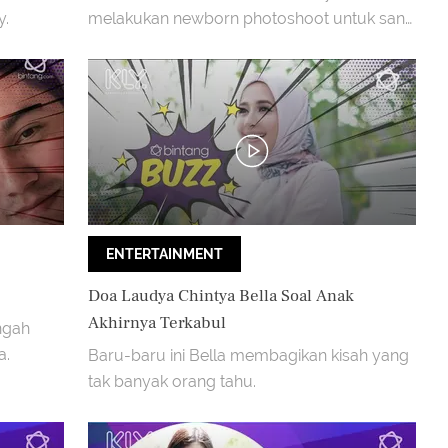
y.
melakukan newborn photoshoot untuk sang
anak, Abimanyu Manggala
ENTERTAINMENT
Doa Laudya Chintya Bella Soal Anak
Akhirnya Terkabul
ngah
a.
Baru-baru ini Bella membagikan kisah yang
tak banyak orang tahu.