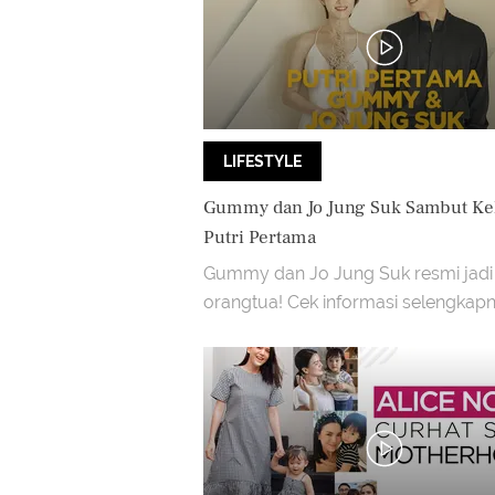
LIFESTYLE
Gummy dan Jo Jung Suk Sambut Ke
Putri Pertama
Gummy dan Jo Jung Suk resmi jadi
orangtua! Cek informasi selengkapn
video di atas ya!