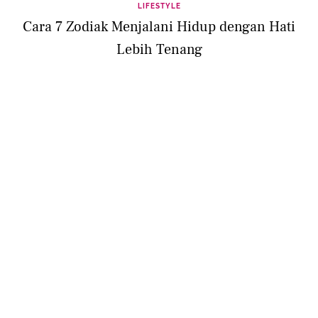
LIFESTYLE
Cara 7 Zodiak Menjalani Hidup dengan Hati
Lebih Tenang
LIFESTYLE
7 Zodiak yang Betah Hidup Sendiri karena
Mandiri dan Percaya Diri