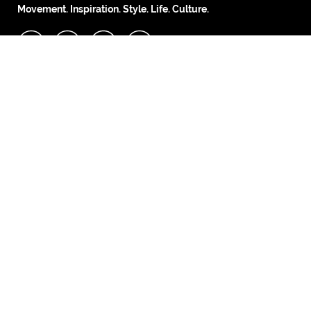
Movement. Inspiration. Style. Life. Culture.
Copyright © 2026
fimela.com
KLY KapanLagi Youniverse
All Rights Reserved
ABOUT
PARTNERSHIPS
ABOUT US
MEDIA KIT
MASTHEAD
TERM & CONDITION
ADVERTISE
SITEMAP
PEDOMAN MEDIA SIBER