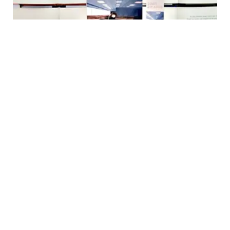
LIFESTYLE
Review Buku Novel Diary of A Void