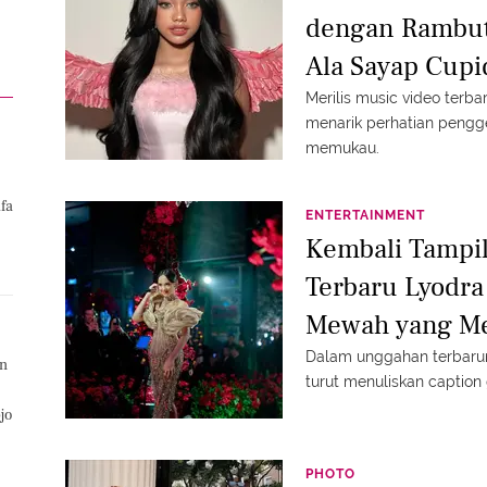
dengan Rambut 
Ala Sayap Cupi
Merilis music video terba
menarik perhatian peng
memukau.
fa
ENTERTAINMENT
Kembali Tampil
Terbaru Lyodra
Mewah yang Me
Dalam unggahan terbaru
an
turut menuliskan caption
jo
PHOTO