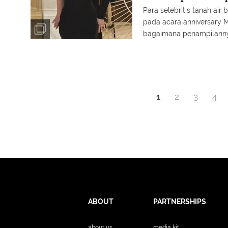
Slavina yang S
Para selebritis tanah ai
pada acara anniversary Mu
bagaimana penampilannya?
1
2
3
4
ABOUT
PARTNERSHIPS
about us
media kit