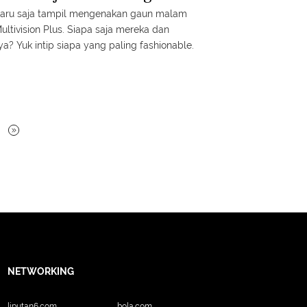
imple
r baru saja tampil mengenakan gaun malam
ltivision Plus. Siapa saja mereka dan
 Yuk intip siapa yang paling fashionable.
NETWORKING
liputan6.com
bola.com