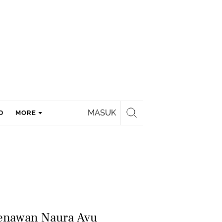
MASUK
D
MORE
Menawan Naura Ayu