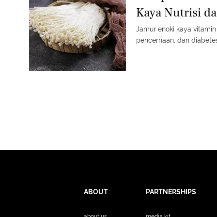
Kaya Nutrisi d
Jamur enoki kaya vitamin 
pencernaan, dan diabetes
ABOUT
PARTNERSHIPS
about us
media kit