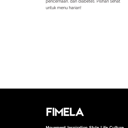
pencernaan, dan diabetes. Pilihan sehat
untuk menu harian!
Movement. Inspiration. Style. Life. Culture.