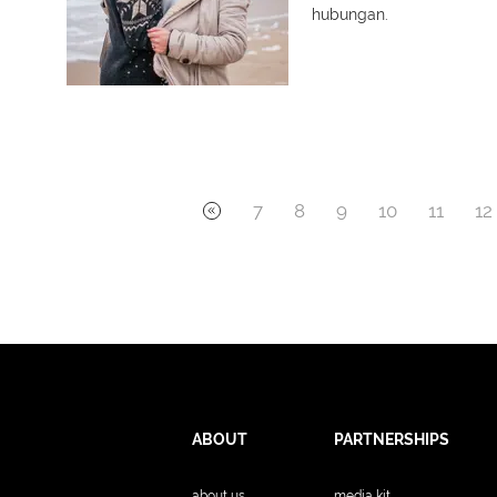
hubungan.
7
8
9
10
11
12
ABOUT
PARTNERSHIPS
about us
media kit