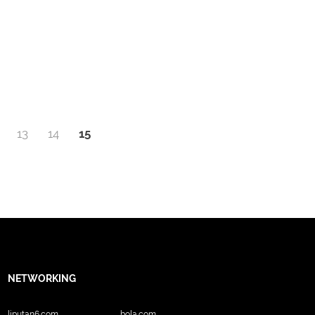
13
14
15
NETWORKING
liputan6.com
bola.com