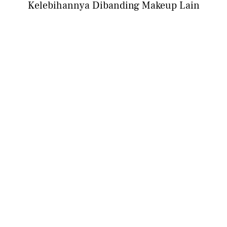
Kelebihannya Dibanding Makeup Lain
BEAUTY
Cushion Full Coverage yang Membuat
Tampilan Lebih Flawless