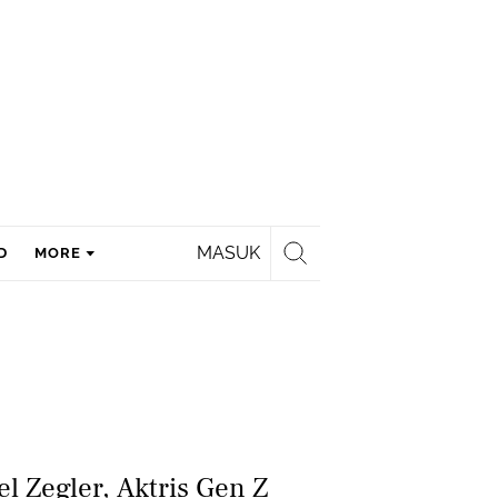
MASUK
D
MORE
l Zegler, Aktris Gen Z