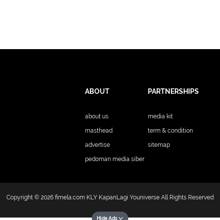
ABOUT
PARTNERSHIPS
about us
media kit
masthead
term & condition
advertise
sitemap
pedoman media siber
Copyright © 2026
fimela.com
KLY KapanLagi Youniverse All Rights Reserved
Hide Ads