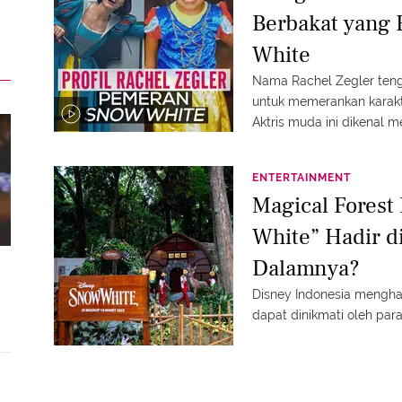
.
Berbakat yang 
White
Nama Rachel Zegler teng
untuk memerankan karakte
Aktris muda ini dikenal 
yang mumpuni. Yuk sima
#fimelaupdate #fimelaha
ENTERTAINMENT
Magical Forest
White” Hadir di
Dalamnya?
Disney Indonesia mengha
dapat dinikmati oleh pa