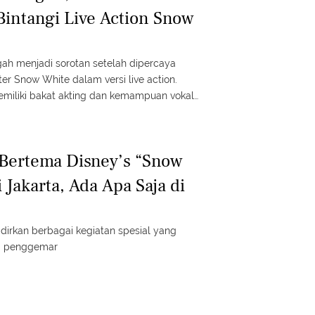
Bintangi Live Action Snow
ah menjadi sorotan setelah dipercaya
r Snow White dalam versi live action.
memiliki bakat akting dan kemampuan vokal
k selengkapnya dalam Fimela Update!
riini #fmlmmd
 Bertema Disney’s “Snow
 Jakarta, Ada Apa Saja di
dirkan berbagai kegiatan spesial yang
ra penggemar