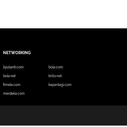
NETWORKING
liputan6.com
bola.com
bola.net
brilio.net
fimela.com
kapanlagi.com
merdeka.com