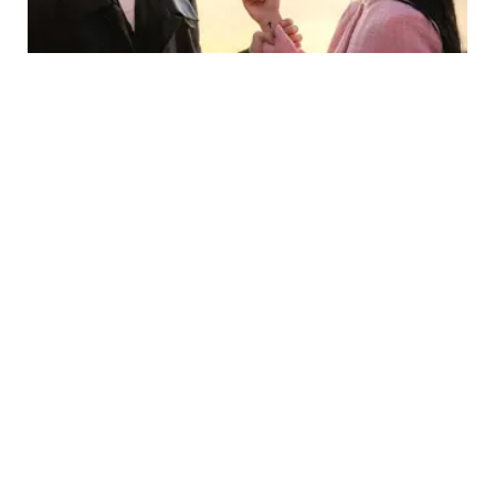
PHOTO
Melihat Potret Song Kang dan Kim Yoo Jung
yang Mendebarkan di My Demon, Tayang
Sebentar Lagi