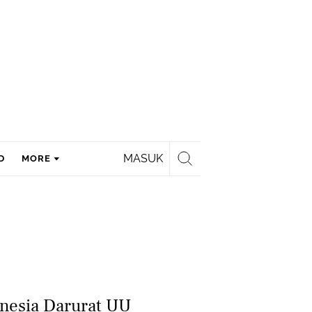
MASUK
D
MORE
onesia Darurat UU