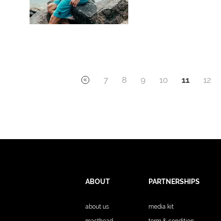
7
8
9
10
11
12
ABOUT
PARTNERSHIPS
about us
media kit