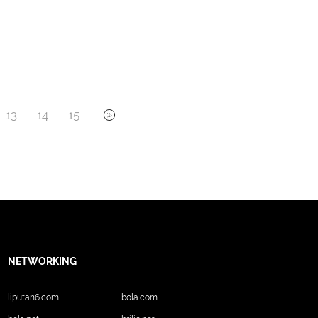
13
14
15
NETWORKING
liputan6.com
bola.com