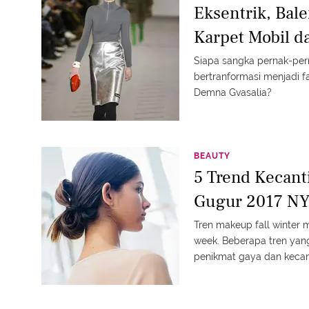
Eksentrik, Bale
Karpet Mobil d
Siapa sangka pernak-per
bertranformasi menjadi fa
Demna Gvasalia?
BEAUTY
5 Trend Kecan
Gugur 2017 N
Tren makeup fall winter 
week. Beberapa tren yang
penikmat gaya dan kecan