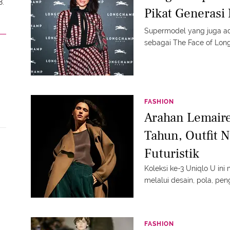
8.
Pikat Generasi 
Supermodel yang juga ad
sebagai The Face of Lon
FASHION
Arahan Lemaire
Tahun, Outfit 
Futuristik
Koleksi ke-3 Uniqlo U i
melalui desain, pola, pen
FASHION