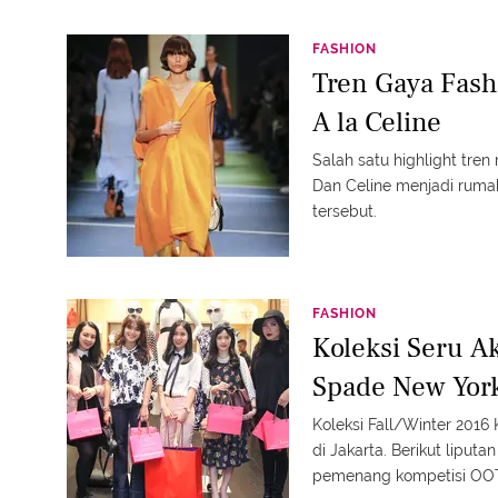
FASHION
Tren Gaya Fashi
A la Celine
Salah satu highlight tren
Dan Celine menjadi ru
tersebut.
FASHION
Koleksi Seru A
Spade New Yor
Koleksi Fall/Winter 2016
di Jakarta. Berikut lipu
pemenang kompetisi OO