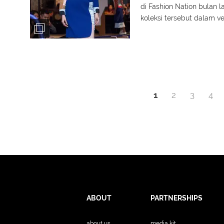
di Fashion Nation bulan 
koleksi tersebut dalam ve
1
2
3
4
ABOUT
PARTNERSHIPS
about us
media kit