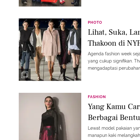
PHOTO
Lihat, Suka, La
Thakoon di NY
Agenda fashion week sej
yang cukup signifikan. T
mengadaptasi perubahan 
FASHION
Yang Kamu Cari
Berbagai Bent
Lewat model pakaian ya
manapun kaki melangkah