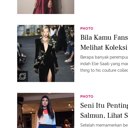
PHOTO
Bila Kamu Fans 
Melihat Koleks
Berapa banyak perempuan
indah Elie Saab yang mani
thing to his couture colle
PHOTO
Seni Itu Penti
Salmun, Lihat S
Setelah memamerkan bebe