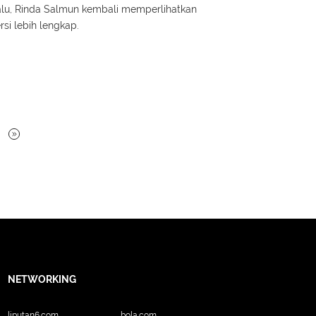
lalu, Rinda Salmun kembali memperlihatkan
rsi lebih lengkap.
NETWORKING
liputan6.com
bola.com