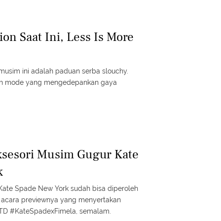
on Saat Ini, Less Is More
 musim ini adalah paduan serba slouchy.
mah mode yang mengedepankan gaya
ksesori Musim Gugur Kate
k
 Kate Spade New York sudah bisa diperoleh
tan acara previewnya yang menyertakan
TD #KateSpadexFimela, semalam.