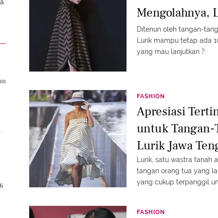
da
Mengolahnya, 
Ditenun oleh tangan-tang
Lurik mampu tetap ada 10
yang mau lanjutkan ?.
an
FASHION
Apresiasi Tert
untuk Tangan-T
Lurik Jawa Ten
Lurik, satu wastra tanah a
tangan orang tua yang la
yang cukup terpanggil untu
16
FASHION