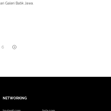
ari Galeri Batik Jawa.
6
NETWORKING
liputan6.com
bola.com