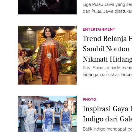
juga Pulau Jawa yang sel
dan Pulau Jawa disatuka
hasilnya.
ENTERTAINMENT
Trend Belanja F
Sambil Nonton
Nikmati Hidang
Para Socialita hadir men
hidangan unik khas Indon
PHOTO
Inspirasi Gaya
Indigo dari Gal
Batik indigo mendapat pe