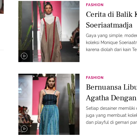
FASHION
Cerita di Bali
Soeriaatmadja
Gaya yang simple, modern
koleksi Monique Soeriaatma
karena diolah dari kain 
FASHION
Bernuansa Libu
Agatha Dengan
Setiap desainer memiliki 
juga yang membuat koleks
dan playful di gemari pa