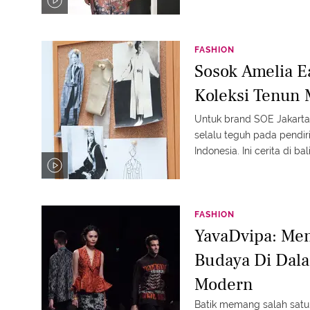
dan unik.
FASHION
Sosok Amelia Ea
Koleksi Tenun 
Untuk brand SOE Jakarta
selalu teguh pada pendir
Indonesia. Ini cerita di bal
FASHION
YavaDvipa: Me
Budaya Di Dala
Modern
Batik memang salah satu