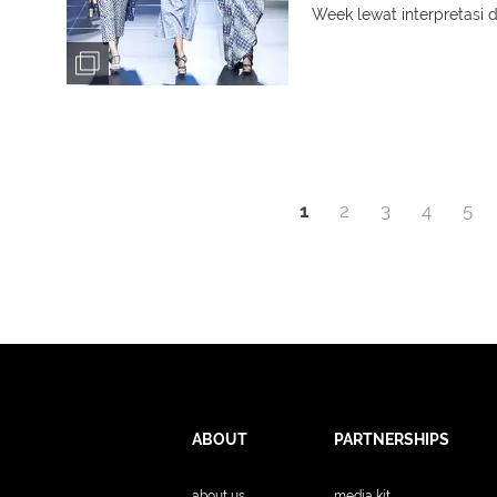
Week lewat interpretasi d
1
2
3
4
5
ABOUT
PARTNERSHIPS
about us
media kit