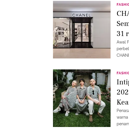
FASHI
CHA
Sem
31 
Awal 
perbel
CHANEL
FASHI
Int
202
Kea
Penasa
warna
penam