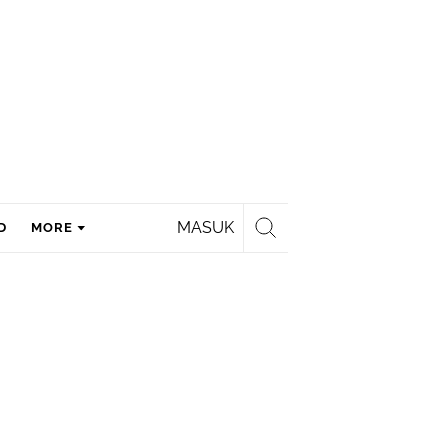
MASUK
D
MORE