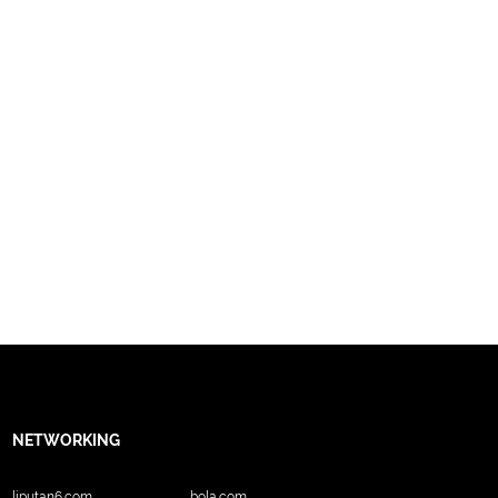
NETWORKING
liputan6.com
bola.com