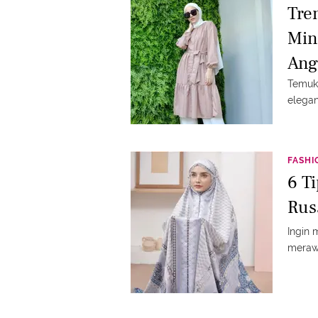
Tren
Min
Ang
Temuka
elegan
FASHI
6 T
Rus
Ingin
merawa