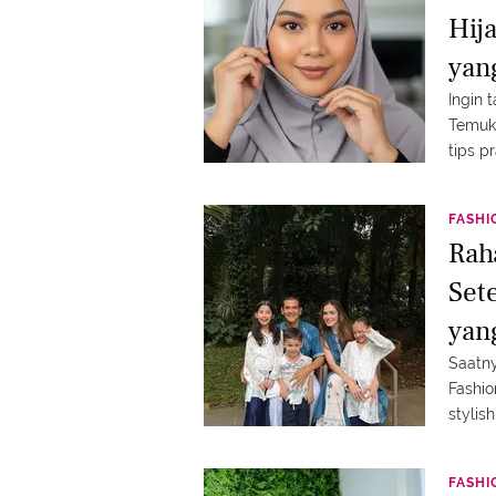
Hij
yan
Ingin 
Temuk
tips pr
FASHI
Rah
Set
yan
Saatn
Fashio
stylis
FASHI