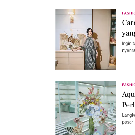
FASHI
Car
yan
Ingin 
nyaman
FASHI
Aqu
Perl
Langka
pasar 