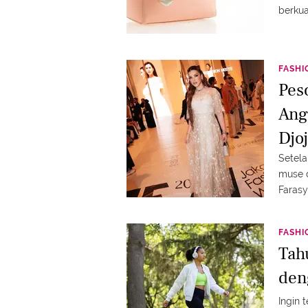
berkua
FASHI
Pes
Ang
Djo
Setela
muse d
Farasy
kalah 
FASHI
Tah
den
Ingin 