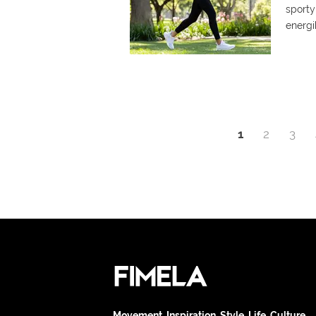
sport
energ
1
2
3
Movement. Inspiration. Style. Life. Culture.