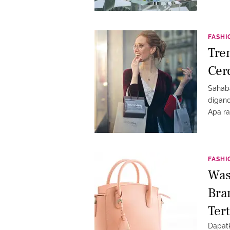
FASHI
Tre
Cer
Sahaba
digand
Apa r
FASHI
Was
Bra
Ter
Dapatk