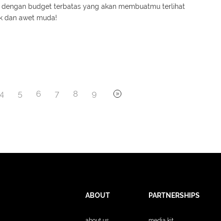
y dengan budget terbatas yang akan membuatmu terlihat
ik dan awet muda!
4
5
6
7
8
9
ABOUT
PARTNERSHIPS
about us
media kit