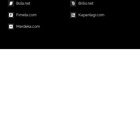
Bola.net
Brilio.net
Fimela.com
Kapanlagi.com
Merdeka.com