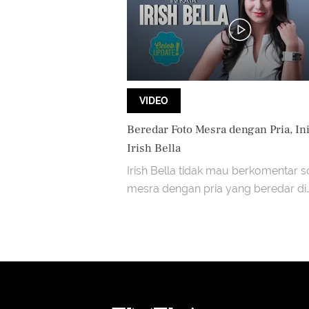
VIDEO
Beredar Foto Mesra dengan Pria, Ini
Irish Bella
Irish Bella tidak mau berkomentar s
mesra dengan pria yang beredar di
Instagram.