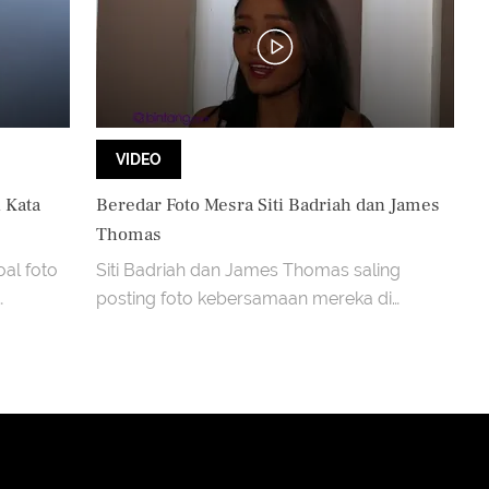
VIDEO
 Kata
Beredar Foto Mesra Siti Badriah dan James
Thomas
oal foto
Siti Badriah dan James Thomas saling
posting foto kebersamaan mereka di
Instagram. Menurut Siti Badriah, karena
mereka hanya sebatas teman, ia bebas
berfoto mesra dengan siapa saja.