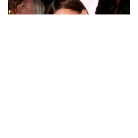
FASHION
Menangkan Penghargaan, Hailey Bieber
Tampil Memukau dengan Gaun Lawas
Giorgio Armani 2009 di WWD Style Awards