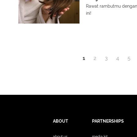
Rawat rambutmu dengan v
ini!
1
2
3
4
5
ABOUT
PARTNERSHIPS
about us
media kit