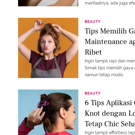
manfaatnya, ada juga ef
sebelum memakainya terl
BEAUTY
Tips Memilih 
Maintenance ag
Ribet
Ingin tampil rapi dan men
Simak tips memilih gaya
namun tetap modis.
BEAUTY
6 Tips Aplikas
Knot dengan Lo
Tetap Chic Seh
Ingin tampil effortless ta