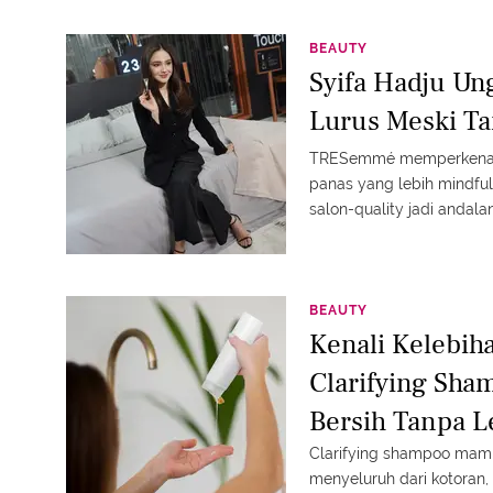
BEAUTY
Syifa Hadju Un
Lurus Meski T
TRESemmé memperkenalkan
panas yang lebih mindful 
salon-quality jadi andala
BEAUTY
Kenali Kelebi
Clarifying Sha
Bersih Tanpa 
Clarifying shampoo mam
menyeluruh dari kotoran,