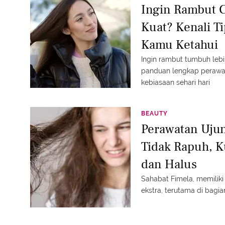
Ingin Rambut C
Kuat? Kenali T
Kamu Ketahui
Ingin rambut tumbuh lebih
panduan lengkap perawa
kebiasaan sehari hari
BEAUTY
Perawatan Ujun
Tidak Rapuh, K
dan Halus
Sahabat Fimela, memilik
ekstra, terutama di bagia