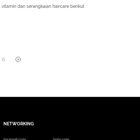
itamin dan serangkaian haircare berikut
6
NETWORKING
liputan6.com
bola.com