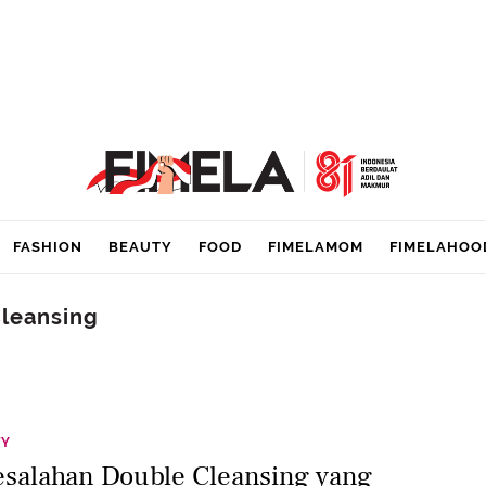
FASHION
BEAUTY
FOOD
FIMELAMOM
FIMELAHOO
Cleansing
TY
esalahan Double Cleansing yang