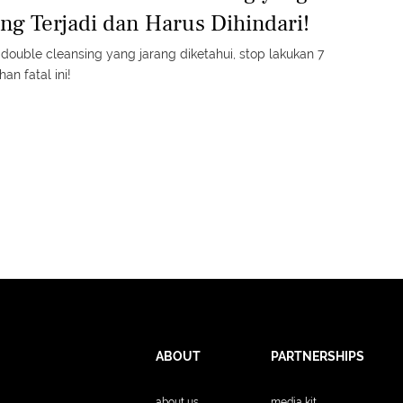
ing Terjadi dan Harus Dihindari!
 double cleansing yang jarang diketahui, stop lakukan 7
an fatal ini!
ABOUT
PARTNERSHIPS
about us
media kit