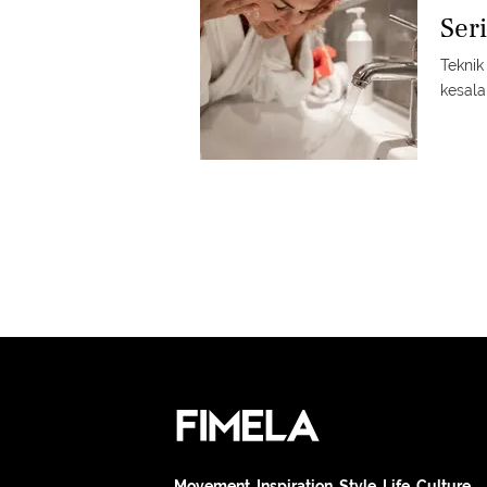
Ser
Teknik
kesalah
Movement. Inspiration. Style. Life. Culture.