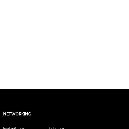
NETWORKING
liputan6.com
bola.com