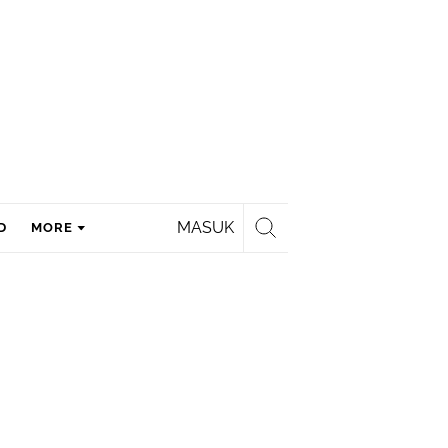
MASUK
D
MORE