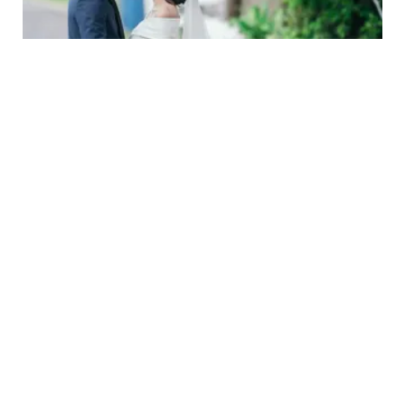
RELATIONSHIP
7 Tanda Dia adalah Pria Sejati yang
Sempurna untuk Dinikahi