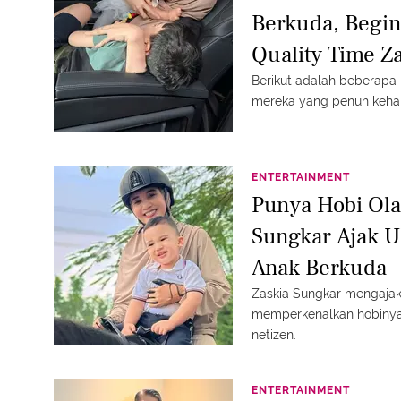
Berkuda, Begi
Quality Time Z
Anak
Berikut adalah beberap
mereka yang penuh keha
ENTERTAINMENT
Punya Hobi Olah
Sungkar Ajak 
Anak Berkuda
Zaskia Sungkar mengajak
memperkenalkan hobinya,
netizen.
ENTERTAINMENT