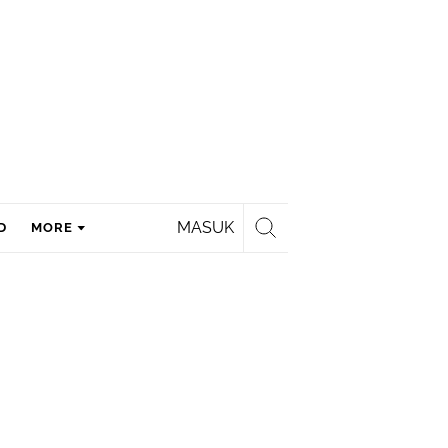
MASUK
D
MORE