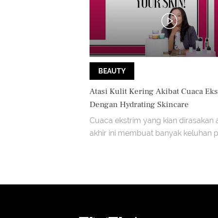
BEAUTY
Atasi Kulit Kering Akibat Cuaca Ek
Dengan Hydrating Skincare
Cuaca ekstrim yang kian dirasakan a
akhir ini membuat banyak keluhan 
kulit. Biasanya kulit akan terasa lebi
dan sensitive. Yuk hindari kulit kering dengan
skincare yang hydrating.