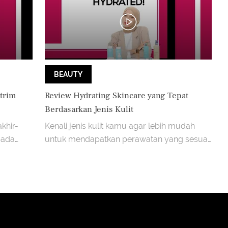
BEAUTY
strim
Review Hydrating Skincare yang Tepat
Berdasarkan Jenis Kulit
khir-
Kenali jenis kulit kamu agar lebih mudah
pada
untuk mendapatkan perawatan yang sesuai
h kering
kebutuhan kulit kamu.