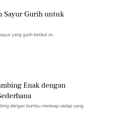
 Sayur Gurih untuk
sayur yang gurih berikut ini.
Kambing Enak dengan
Sederhana
kambing dengan bumbu meresap sedap yang