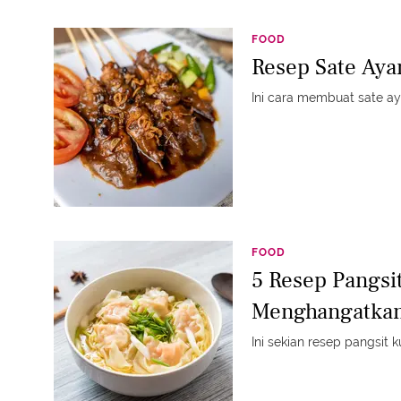
FOOD
Resep Sate Aya
Ini cara membuat sate a
FOOD
5 Resep Pangsi
Menghangatkan
Ini sekian resep pangsi