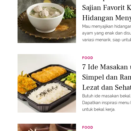
Sajian Favorit 
Hidangan Men
Mau menyajikan hidangan
ayam yang enak dan disuk
variasi menarik, siap unt
FOOD
7 Ide Masakan 
Simpel dan Ram
Lezat dan Seha
Butuh ide masakan bekal
Dapatkan inspirasi menu h
untuk bekal kerja.
FOOD