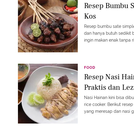
Resep Bumbu S
Kos
Resep bumbu sate simple 
dan hanya butuh sedikit
ingin makan enak tanpa r
FOOD
Resep Nasi Hai
Praktis dan Le
Nasi Hainan kini bisa d
rice cooker. Berikut re
yang meresap dan nasi g
cocok untuk sajian keluar