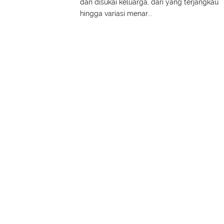
dan disukai keluarga, dari yang terjangkau
hingga variasi menar...