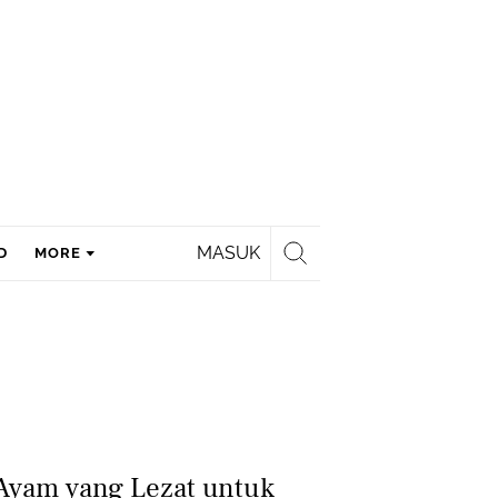
MASUK
D
MORE
Ayam yang Lezat untuk