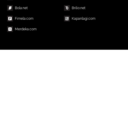
Bola.net
Brilio.net
Fimela.com
Kapanlagi.com
Merdeka.com