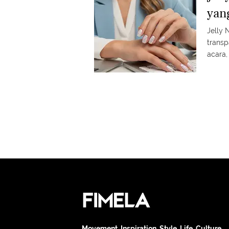
yan
Jelly 
transp
acara,
Movement. Inspiration. Style. Life. Culture.