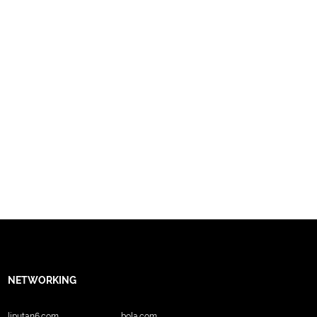
NETWORKING
liputan6.com
bola.com