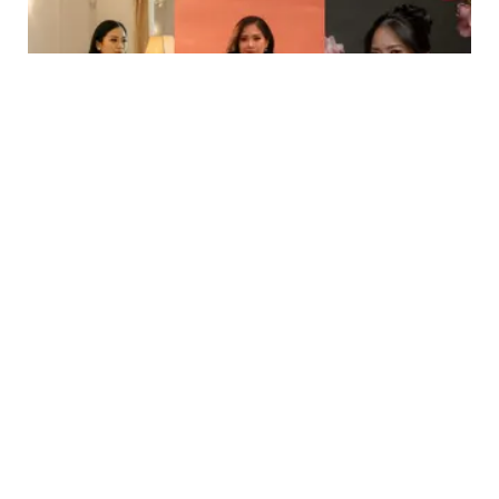
FASHION
Resmi Jadi Ibu, Ini Gaya Keibuan Jessica
Tanoesoedibjo Saat Maternity Shoot Tepat
Sebelum Melahirkan