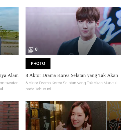
bagaimana penampilan Shin Hye Sun? Yuk intip
8
PHOTO
hnya Alam
8 Aktor Drama Korea Selatan yang Tak Akan
19
Muncul pada Tahun Ini
 perawatan
8 Aktor Drama Korea Selatan yang Tak Akan Muncul
al
pada Tahun Ini
ng aktor
rama