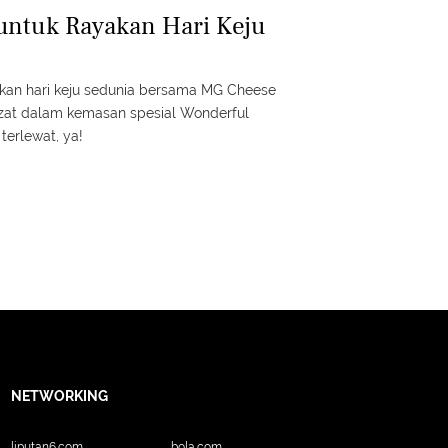
untuk Rayakan Hari Keju
akan hari keju sedunia bersama MG Cheese
ezat dalam kemasan spesial Wonderful
terlewat, ya!
NETWORKING
liputan6.com
bola.com