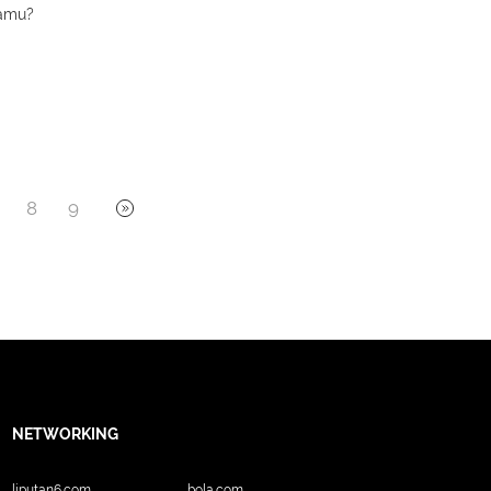
damu?
8
9
NETWORKING
liputan6.com
bola.com