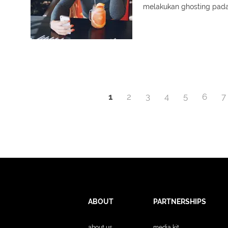
melakukan ghosting pa
1
2
3
4
5
6
7
ABOUT
PARTNERSHIPS
about us
media kit