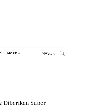
MASUK
D
MORE
g Diberikan Super