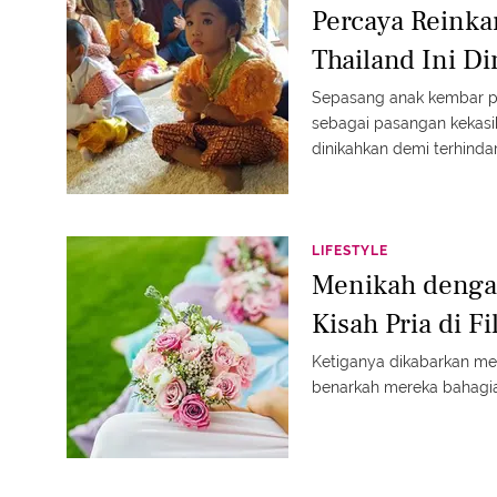
Percaya Reinka
Thailand Ini D
Sepasang anak kembar pe
sebagai pasangan kekasih
dinikahkan demi terhinda
kini.
LIFESTYLE
Menikah denga
Kisah Pria di Fi
Ketiganya dikabarkan men
benarkah mereka bahagi