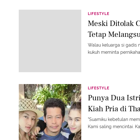
LIFESTYLE
Meski Ditolak Ca
Tetap Melangs
Walau keluarga si gadis 
kukuh meminta pernikaha
LIFESTYLE
Punya Dua Istr
Kiah Pria di Tha
"Suamiku kebetulan memili
Kami saling mencintai. Ka