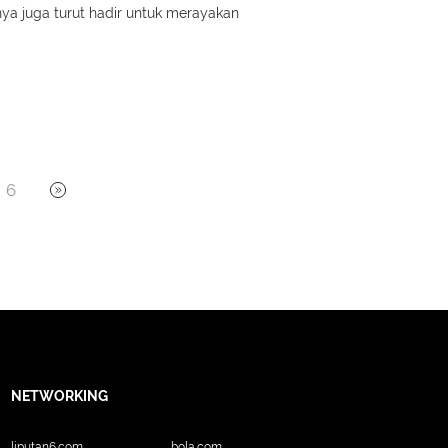
nya juga turut hadir untuk merayakan
6
NETWORKING
liputan6.com
bola.com