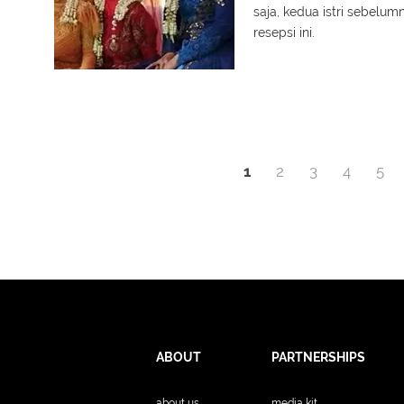
saja, kedua istri sebelum
resepsi ini.
1
2
3
4
5
ABOUT
PARTNERSHIPS
about us
media kit