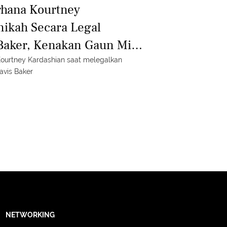
rhana Kourtney
ikah Secara Legal
Baker, Kenakan Gaun Mini
tis
 Kourtney Kardashian saat melegalkan
avis Baker
NETWORKING