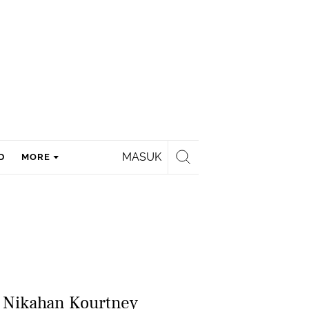
MASUK
D
MORE
i Nikahan Kourtney