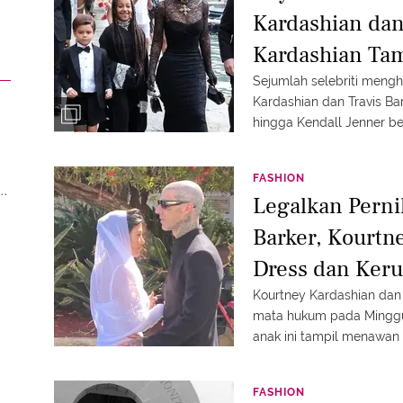
Kardashian dan
Kardashian Tam
Sejumlah selebriti mengh
Kardashian dan Travis Bark
hingga Kendall Jenner be
FASHION
an
Legalkan Perni
Barker, Kourtn
Dress dan Ker
Kourtney Kardashian dan 
mata hukum pada Minggu,
anak ini tampil menawan 
FASHION